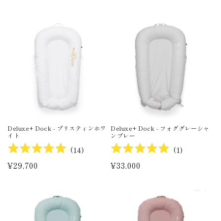
Deluxe+ Dock - プリスティンホワ
Deluxe+ Dock - フォググレーシャ
イト
ンブレー
(
14
)
(
1
)
通
¥29,700
通
¥33,000
常
常
価
価
格
格