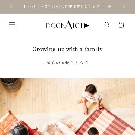
コンテ
ンツに
【 8/8(土)～8/16(日)は夏季休業となります 】
進む
カ
ー
ト
Growing up with a family
- 家族の成長とともに -