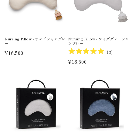
Nursing Pillow - サンドシャンブレ
Nursing Pillow - フォググレーシャ
ー
ンブレー
(
2
)
通
¥16,500
常
通
¥16,500
価
常
格
価
格