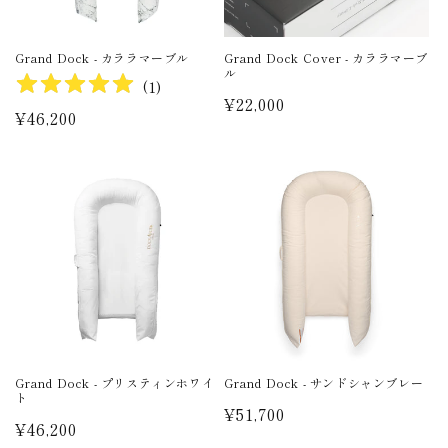
Grand Dock - カララマーブル
Grand Dock Cover - カララマーブ
ル
(
1
)
通
¥22,000
通
¥46,200
常
常
価
価
格
格
Grand Dock - プリスティンホワイ
Grand Dock - サンドシャンブレー
ト
通
¥51,700
通
¥46,200
常