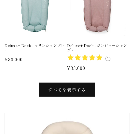
Deluxe+ Dock - マリンシャンブレ
Deluxe+ Dock - ジンジャーシャン
ー
ブレー
(
1
)
通
¥33,000
常
通
¥33,000
価
常
格
価
格
すべてを表示する